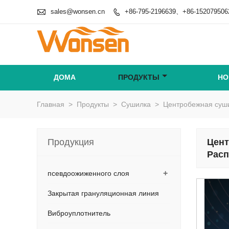

sales@wonsen.cn
+86-795-2196639、+86-152079506

ДОМА
ПРОДУКТЫ
НО
Главная
>
Продукты
>
Сушилка
>
Центробежная суши
Продукция
Цент
Расп
+
псевдоожиженного слоя
Закрытая грануляционная линия
Виброуплотнитель