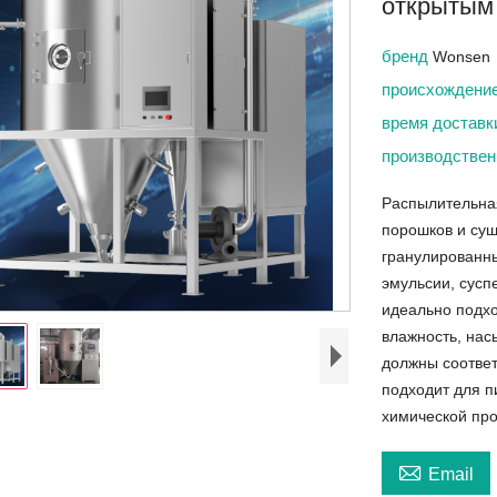
открытым
бренд
Wonsen
происхождени
время достав
производствен
Распылительна
порошков и суш
гранулированны
эмульсии, сусп
идеально подхо
влажность, нас
должны соотве
подходит для п
химической пр

Email