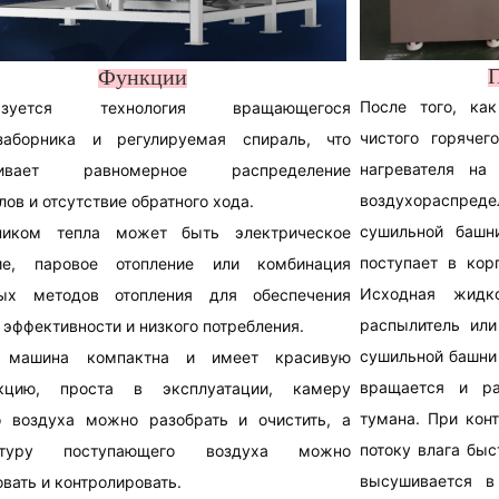
Функции
После того, ка
льзуется технология вращающегося
чистого горяче
заборника и регулируемая спираль, что
нагревателя на
чивает равномерное распределение
воздухораспреде
ов и отсутствие обратного хода.
сушильной башн
чником тепла может быть электрическое
поступает в кор
ние, паровое отопление или комбинация
Исходная жидк
ных методов отопления для обеспечения
распылитель или
 эффективности и низкого потребления.
сушильной башни
 машина компактна и имеет красивую
вращается и ра
укцию, проста в эксплуатации, камеру
тумана. При кон
о воздуха можно разобрать и очистить, а
потоку влага быс
атуру поступающего воздуха можно
высушивается в
вать и контролировать.