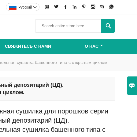








Pусский


СВЯЖИТЕСЬ С НАМИ
О НАС
ельная сушилка башенного типа с открытым циклом.
ный депозитарий (ЦД).

 циклом.
жная сушилка для порошков серии
ый депозитарий (ЦД).
ельная сушилка башенного типа с