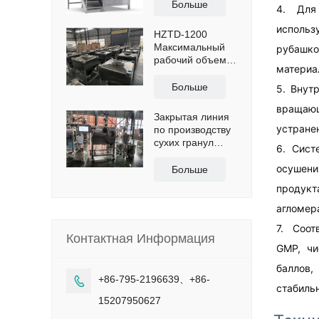
гомогенного
Больше
4. Для
тележкой.
гранулирования,
эффективная
исполь
HZTD-1200
вместимость
Максимальный
рубашк
1300 л.
рабочий объем
материа
960 л, с ручным
выпускным
Больше
5. Внут
запорным
вращаю
клапаном.
Закрытая линия
устране
по производству
сухих гранул
6. Сист
ЛГ-30
производительностью
осушен
Больше
50 кг/ч.
продукт
агломер
7. Соот
Контактная Информация
GMP, чи
баллов
+86-795-2196639、+86-

стабильн
15207950627