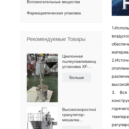
Вспомогательные вещества
Фармацевтическая упаковка
1.Испо
воздухо
Рекомендуемые Товары
обеспе
материал
Циклонная
2.Исто
пылеулавливающая
установка XF-
отопле
D200,
различ
специально
Больше
разработанная
высокой
для сбора и
3. Вся
повторного
использования
констр
пыли, с 50-
литровым
горячег
Высокоскоростной
резервуаром для
гранулятор-
темпер
порошковой
мешалка
пыли и
регулиро
ШЛГ-1300 для
поперечной