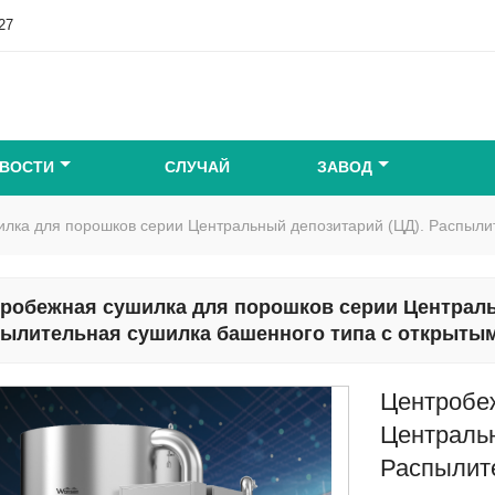
27
ВОСТИ
СЛУЧАЙ
ЗАВОД
лка для порошков серии Центральный депозитарий (ЦД). Распылит
робежная сушилка для порошков серии Централь
ылительная сушилка башенного типа с открытым
Центробе
Центральн
Распылит