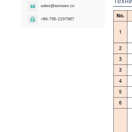
Техн
sales@wonsen.cn

+86-795-2197987
