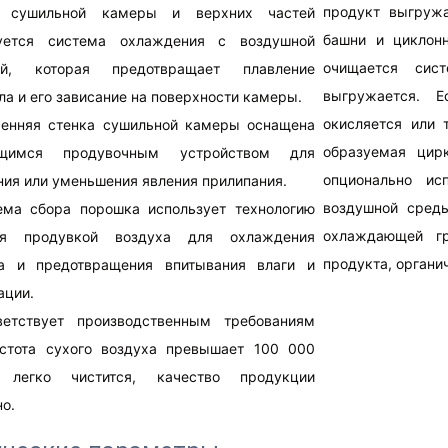
продукт выгружа
 сушильной камеры и верхних частей
башни и циклонн
зуется система охлаждения с воздушной
очищается сис
ой, которая предотвращает плавление
выгружается. Е
ла и его зависание на поверхности камеры.
окисляется или т
ренняя стенка сушильной камеры оснащена
образуемая цир
щимся продувочным устройством для
опционально ис
ния или уменьшения явления прилипания.
воздушной среды
ема сбора порошка использует технологию
охлаждающей гр
ия продувкой воздуха для охлаждения
продукта, органи
а и предотвращения впитывания влаги и
ации.
ветствует производственным требованиям
стота сухого воздуха превышает 100 000
, легко чистится, качество продукции
о.