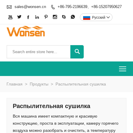

sales@wonsen.cn
+86-795-2196639、+86-15207950627









Pусский


To
Главная
>
Продукты
>
Распылительная сушилка
Распылительная сушилка
Вся машина имеет компактную и красивую
конструкцию, проста в эксплуатации, камеру горячего
воздуха можно разобрать и очистить, а температуру