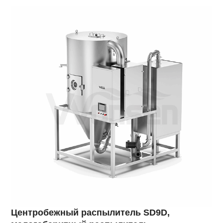
Центробежный распылитель SD9D,