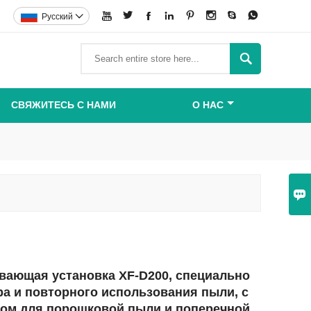








Pусский


СВЯЖИТЕСЬ С НАМИ
О НАС

вающая установка XF-D200, специально
ра и повторного использования пыли, с
ром для порошковой пыли и поперечной