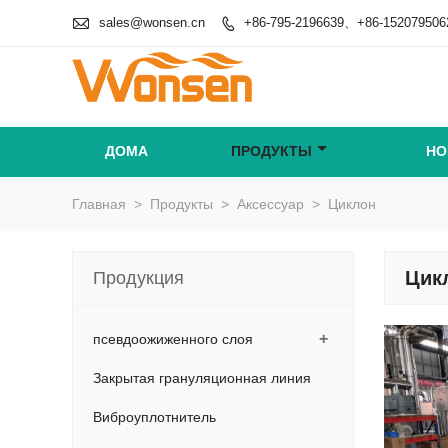

sales@wonsen.cn
+86-795-2196639、+86-152079506

ДОМА
ПРОДУКТЫ
НО
Главная
>
Продукты
>
Аксессуар
>
Циклон
Цик
Продукция
+
псевдоожиженного слоя
Закрытая грануляционная линия
Виброуплотнитель