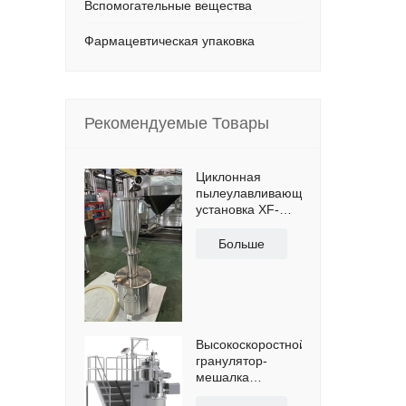
Вспомогательные вещества
Фармацевтическая упаковка
Рекомендуемые Товары
Циклонная
пылеулавливающая
установка XF-
D200,
специально
Больше
разработанная
для сбора и
повторного
использования
пыли, с 50-
литровым
Высокоскоростной
резервуаром для
гранулятор-
порошковой
мешалка
пыли и
ШЛГ-1300 для
поперечной