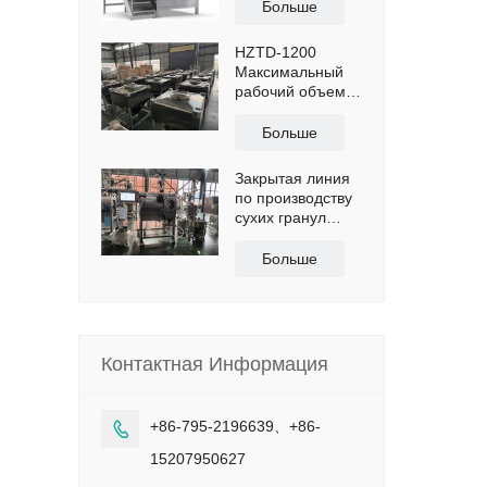
гомогенного
Больше
тележкой.
гранулирования,
эффективная
HZTD-1200
вместимость
Максимальный
1300 л.
рабочий объем
960 л, с ручным
выпускным
Больше
запорным
клапаном.
Закрытая линия
по производству
сухих гранул
ЛГ-30
производительностью
Больше
50 кг/ч.
Контактная Информация
+86-795-2196639、+86-

15207950627