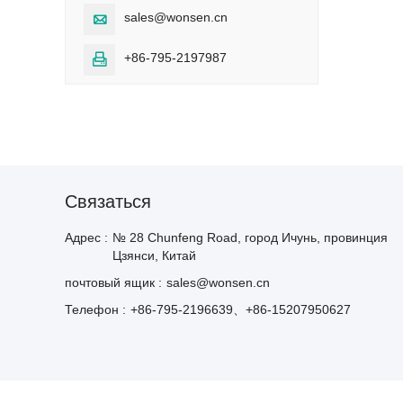
sales@wonsen.cn

+86-795-2197987

Cвязаться
Адрес :
№ 28 Chunfeng Road, город Ичунь, провинция
Цзянси, Китай
почтовый ящик :
sales@wonsen.cn
Телефон :
+86-795-2196639、+86-15207950627