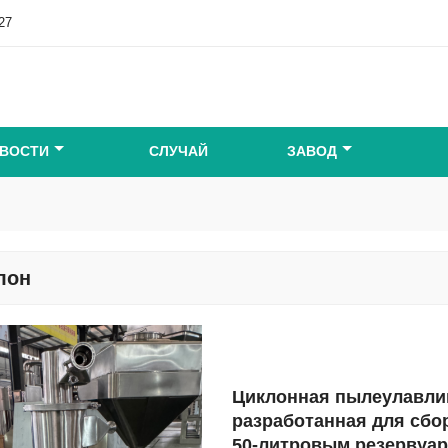
27
ВОСТИ
СЛУЧАЙ
ЗАВОД
лон
Циклонная пылеулавли
разработанная для сбо
50-литровым резервуа