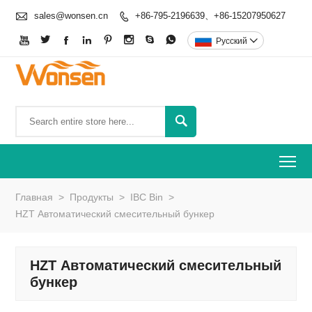

sales@wonsen.cn
+86-795-2196639、+86-15207950627









Pусский


To
Главная
>
Продукты
>
IBC Bin
>
HZT Автоматический смесительный бункер
HZT Автоматический смесительный
бункер