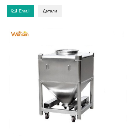

Email
Детали