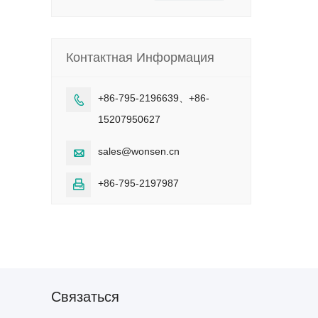
Контактная Информация
+86-795-2196639、+86-

15207950627
sales@wonsen.cn

+86-795-2197987

Cвязаться