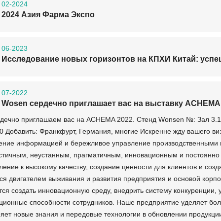
02-2024
2024 Азия Фарма Экспо
06-2023
Исследование новых горизонтов на КПХИ Китай: успе
07-2022
Wosen сердечно приглашает вас на выставку ACHEMA
дечно приглашаем вас на ACHEMA 2022. Стенд Wonsen №: Зал 3.1 Ст
00 Добавить: Франкфурт, Германия, многие Искренне жду вашего в
ение информацией и бережливое управление производственными п
стичным, неустанным, прагматичным, инновационным и постоянн
ление к высокому качеству, создание ценности для клиентов и со
ся двигателем выживания и развития предприятия и основой корпо
тся создать инновационную среду, внедрить систему конкуренции,
ционные способности сотрудников. Наше предприятие уделяет б
яет новые знания и передовые технологии в обновлении продукции