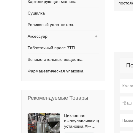
Картонирующая машина
постоя
Сушилка
Роликовый уплотнитель
+
Аксессуар
Таблеточный пресс ЗТП
Вспомогательные вещества
По
Фармацевтическая упаковка
Рекомендуемые Товары
Циклонная
пылеулавливающая
установка XF-
D200,