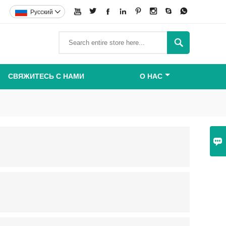








Pусский


СВЯЖИТЕСЬ С НАМИ
О НАС
