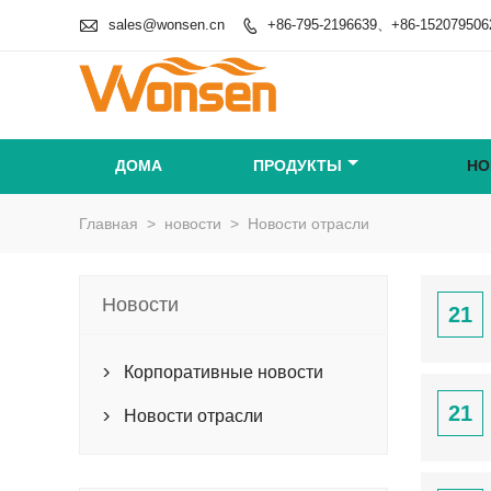

sales@wonsen.cn
+86-795-2196639、+86-152079506

ДОМА
ПРОДУКТЫ
НО
Главная
>
новости
>
Новости отрасли
Новости
21
Корпоративные новости

21
Новости отрасли
