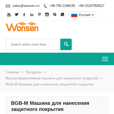

sales@wonsen.cn
+86-795-2196639、+86-15207950627









Pусский


To
Главная
>
Продукты
>
Высокоэффективная машина для нанесения покрытий
>
BGB-M Машина для нанесения защитного покрытия
BGB-M Машина для нанесения
защитного покрытия