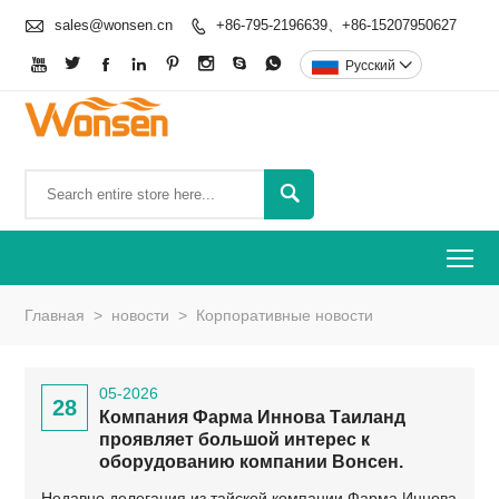

sales@wonsen.cn
+86-795-2196639、+86-15207950627









Pусский


To
Главная
>
новости
>
Корпоративные новости
05-2026
28
Компания Фарма Иннова Таиланд
проявляет большой интерес к
оборудованию компании Вонсен.
Недавно делегация из тайской компании Фарма Иннова