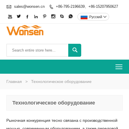

sales@wonsen.cn
+86-795-2196639、+86-15207950627









Pусский


To
Главная
>
Технологическое оборудование
Технологическое оборудование
Рыночная конкуренция тесно связана с производственной
мощью, современным оборудованием, а также передовой