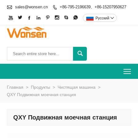

sales@wonsen.cn
+86-795-2196639、+86-15207950627









Pусский


To
Главная
>
Продукты
>
Чистящая машина
>
QXY Подвижная моечная станция
QXY Подвижная моечная станция