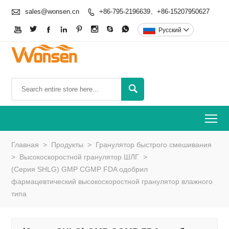

sales@wonsen.cn
+86-795-2196639、+86-15207950627









Pусский


To
Главная
>
Продукты
>
Гранулятор быстрого смешивания
>
Высокоскоростной гранулятор ШЛГ
>
(Серия SHLG) GMP CGMP FDA одобрил
фармацевтический высокоскоростной гранулятор влажного
типа