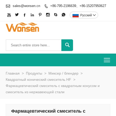

sales@wonsen.cn
+86-795-2196639、+86-15207950627









Pусский


To
Главная
>
Продукты
>
Миксер / блендер
>
Квадратный конический смеситель HF
>
Фармацевтический смеситель с квадратным конусом и
смеситель из нержавеющей стали
Фармацевтический смеситель с