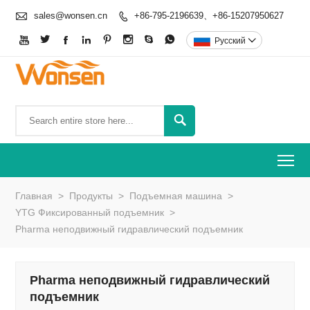

sales@wonsen.cn
+86-795-2196639、+86-15207950627









Pусский


To
Главная
>
Продукты
>
Подъемная машина
>
YTG Фиксированный подъемник
>
Pharma неподвижный гидравлический подъемник
Pharma неподвижный гидравлический
подъемник