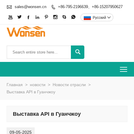

sales@wonsen.cn
+86-795-2196639、+86-15207950627









Pусский


To
Главная
>
новости
>
Новости отрасли
>
Выставка API в Гуанчжоу
Выставка API в Гуанчжоу
09-05-2025