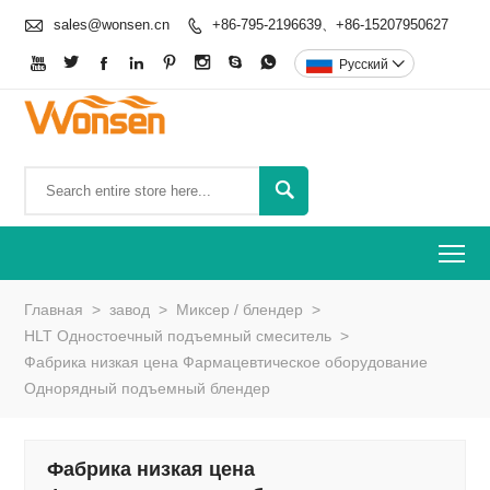

sales@wonsen.cn
+86-795-2196639、+86-15207950627









Pусский


To
Главная
>
завод
>
Миксер / блендер
>
HLT Одностоечный подъемный смеситель
>
Фабрика низкая цена Фармацевтическое оборудование
Однорядный подъемный блендер
Фабрика низкая цена