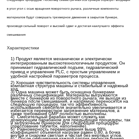
в угол угол с осью вращения поворотного рычага, различные компоненты
материалов будут совершать трехмерное движение в закрытом бункере,
производя сильный поворот и высокий сдвиг и достигая наилучшего эффекта
смешивания
Характеристики
1) Продукт является механически и электрически
интегрированным высокотехнологичным продуктом. Он
принимает гидравлический подъем, гидравлический
привод и управление PLC, с простым управлением и
удобной настройкой параметров процесса.
2) Хорошая чувствительность системы управления,
компактная структура машины и стабильный и надежный
ход.
3) Одна машина может быть оснащена бункерами
различных спецификаций. Материалы выгружаются
вместе с бункером из поворотного рычага, не выходя из
бункера после смешивания, и напрямую переносятся на
следующую процедуру, так что эффективность
использования смесителя значительно увеличивается и
избегается перекрестное загрязнение материалов, а
также требования GMP полностью выполнены.
4)
Смесительный барабан может служить как
дозирующим барабаном для предыдущей процедуры, так
и загрузочным бункером для следующей процедуры
(прессование таблеток, наполнение).
5)
Равномерность перемешивания выше
99%,
коэффициент объемной нагрузки равен 0,80, а бочка
внутри и снаружи светлая и чистая без мертвых углов.
6)
После смешивания каждой партии лекарств бункер