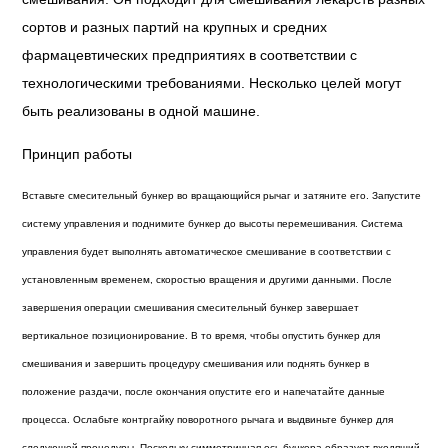
сортов и разных партий на крупных и средних
фармацевтических предприятиях в соответствии с
технологическими требованиями. Несколько целей могут
быть реализованы в одной машине.
Принцип работы
Вставьте смесительный бункер во вращающийся рычаг и затяните его. Запустите
систему управления и поднимите бункер до высоты перемешивания. Система
управления будет выполнять автоматическое смешивание в соответствии с
установленным временем, скоростью вращения и другими данными. После
завершения операции смешивания смесительный бункер завершает
вертикальное позиционирование. В то время, чтобы опустить бункер для
смешивания и завершить процедуру смешивания или поднять бункер в
положение раздачи, после окончания опустите его и напечатайте данные
процесса. Ослабьте контргайку поворотного рычага и выдвиньте бункер для
следующей процедуры. Поскольку симметричная ось бункера образует входящий